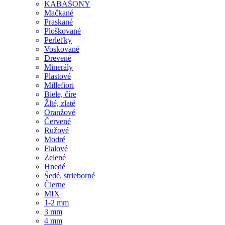
KABAŠONY
Mačkané
Praskané
Ploškované
Perleťky
Voskované
Drevené
Minerály
Plastové
Millefiori
Biele, číre
Žlté, zlaté
Oranžové
Červené
Ružové
Modré
Fialové
Zelené
Hnedé
Šedé, strieborné
Čierne
MIX
1-2 mm
3 mm
4 mm