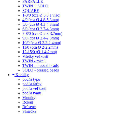
FARFALLE
TWIN + SOLO
SQUARE
1-3/0 (cca Ø 5.3 a viac)
4/0 (cca Ø 4.8-5.3mm)
5/0 (cca Ø 4.3-4.8mm)
6/0 (cca Ø 3.7-4.3mm)
7-8/0 (cca Ø 2.8-3.7mm)
9/0 (cca Ø 2.4-2.8mm)
10/0 (cca Ø 2.2-2.4mm)
11/0 (cca Ø 2-2.2mm)
12-15/0 (Ø 1.4-2mm)
Všetky veľkosti
TWIN - rokajl
TWIN - pressed beads
SOLO - pressed beads
Korálky
podľa typu
podľa farby
podľa veľkosti
podľa tvaru
Vinutky
Rokajl
Brúsené
Slniečka