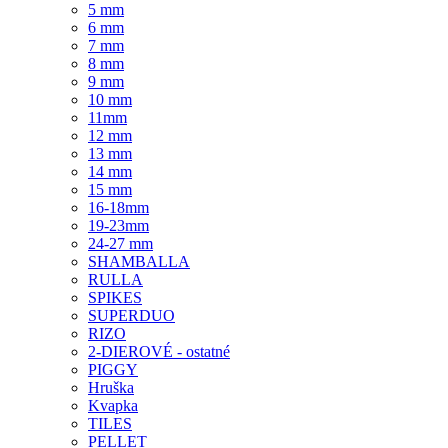
5 mm
6 mm
7 mm
8 mm
9 mm
10 mm
11mm
12 mm
13 mm
14 mm
15 mm
16-18mm
19-23mm
24-27 mm
SHAMBALLA
RULLA
SPIKES
SUPERDUO
RIZO
2-DIEROVÉ - ostatné
PIGGY
Hruška
Kvapka
TILES
PELLET