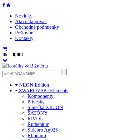
Novinky
Ako nakupovať
Obchodné podmienky
Poštovné
Kontakty
0
ks
|
0,00
€
NEON Edition
SWAROVSKI Elements
Komponenty
Prívesky
Slniečka XILION
ŠATÓNY
RIVOLI
Ruthenium
Striebro Ag925
Rhodium