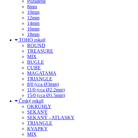
Pozlátené
8mm
10mm
12mm
14mm
16mm
18mm
TOHO rokajl
ROUND
TREASURE
MIX
BUGLE
CUBE
MAGATAMA
TRIANGLE
8/0 (cca Ø3mm)
11/0 (cca Ø2.2mm)
15/0 (cca Ø1.5mm)
Český rokajl
OKRÚHLY
SEKANÝ
SEKANÝ - ATLASKY
TRIANGLE
KVAPKY
MIX