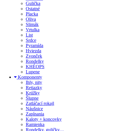
Gulička
Ostatné
Placka
Oliva
Slimák
Vrtulka
List
Srdce
Pyramída
Hviezda
Zvonček
Rondelky
KHÉOPS
Lupene
Komponenty
Ihly, nity
Retiazky
Krúžky
Šlupne
Zatláčací rokajl
Náušnice
Zapínania
Kaloty + koncovky
Ramienka
Rondelky, guličky,...