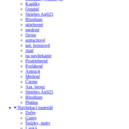
Kaplíky
Ostatné
Striebro Ag925
Rhodium
strieborné
medené
čierne
antracitové
ant. bronzové
zlaté
na navliekanie
Postriebrené
Pozlátené
Antracit
Medené
Čierne
Ant. bronz
Striebro Ag925
Rhodium
Platina
Navliekací materiál
Drôty
Gumy
Šnúrky, stuhy
Lanká