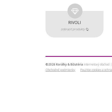
RIVOLI
zobraziť produkty
©2026 Korálky & Bižutéria
internetový obchod |
Obchodné podmienky
Použitie cookies a ochr