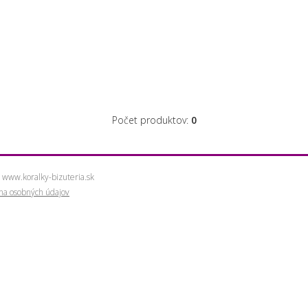
Počet produktov:
0
 www.koralky-bizuteria.sk
ana osobných údajov