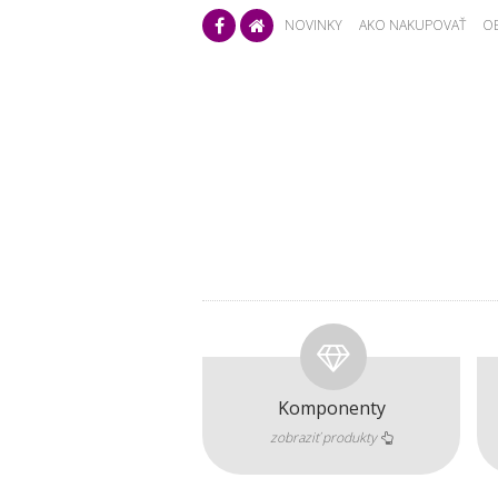
NOVINKY
AKO NAKUPOVAŤ
O
NEON EDITION
SWAROVSKI ELEMEN
Komponenty
zobraziť produkty