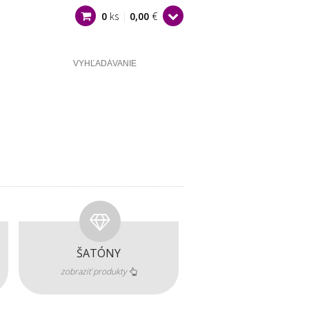
0
ks
|
0,00
€
NAVLIEKACÍ MATERIÁL
OSTATNÉ
ŠATÓNY
zobraziť produkty