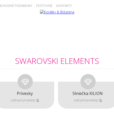
BCHODNÉ PODMIENKY
POŠTOVNÉ
KONTAKTY
TS
TOHO ROKAJL
ČESKÝ ROKAJL
KORÁLKY
KOMPONENTY
SWAROVSKI ELEMENTS
Prívesky
Slniečka XILION
zobraziť produkty
zobraziť produkty