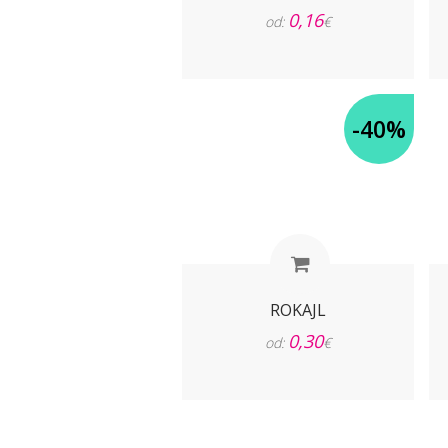
0,16
od:
€
-40%
ROKAJL
0,30
od:
€