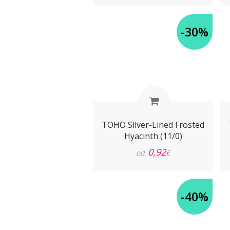
-30%
TOHO Silver-Lined Frosted
Hyacinth (11/0)
0,92
od:
€
-40%