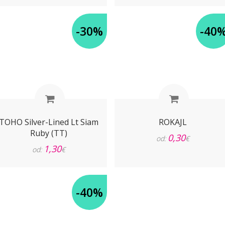
-30%
-40
TOHO Silver-Lined Lt Siam
ROKAJL
Ruby (TT)
0,30
od:
€
1,30
od:
€
-40%