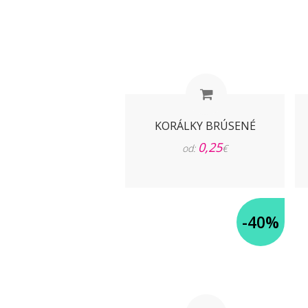
KORÁLKY BRÚSENÉ
0,25
od:
€
-40%