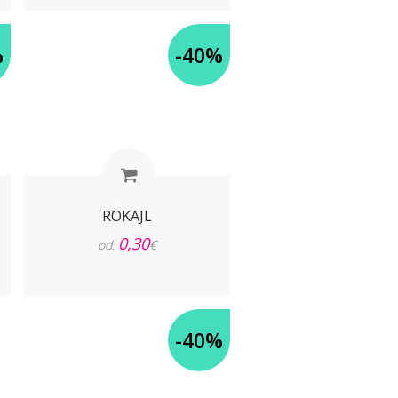
%
-40%
ROKAJL
0,30
od:
€
-40%