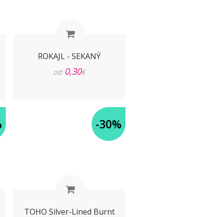
ROKAJL - SEKANÝ
0,30
od:
€
%
-30%
TOHO Silver-Lined Burnt