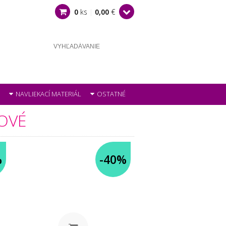
0
ks
|
0,00
€
NAVLIEKACÍ MATERIÁL
OSTATNÉ
OVÉ
%
-40%