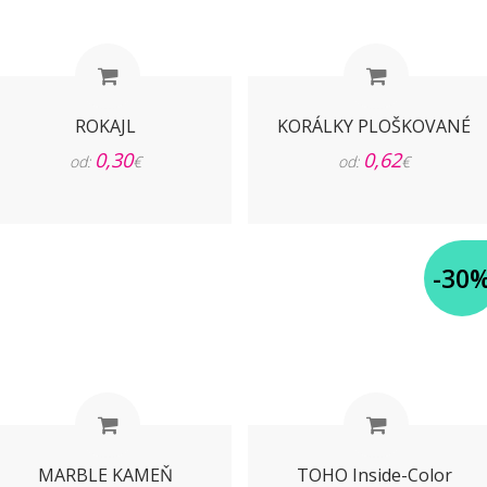
ROKAJL
KORÁLKY PLOŠKOVANÉ
0,30
0,62
od:
€
od:
€
-30
MARBLE KAMEŇ
TOHO Inside-Color