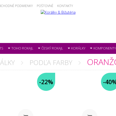
BCHODNÉ PODMIENKY
POŠTOVNÉ
KONTAKTY
TS
TOHO ROKAJL
ČESKÝ ROKAJL
KORÁLKY
KOMPONENTY
ORANŽ
ÁLKY
PODĽA FARBY
-22%
-40