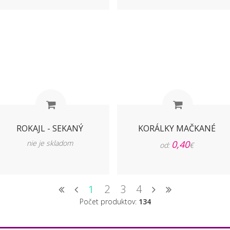
ROKAJL - SEKANÝ
KORÁLKY MAČKANÉ
nie je skladom
0,40
od:
€
1
2
3
4
Počet produktov:
134