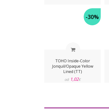
-30%
TOHO Inside-Color
Jonquil/Opaque Yellow
Lined (TT)
1,02
od:
€