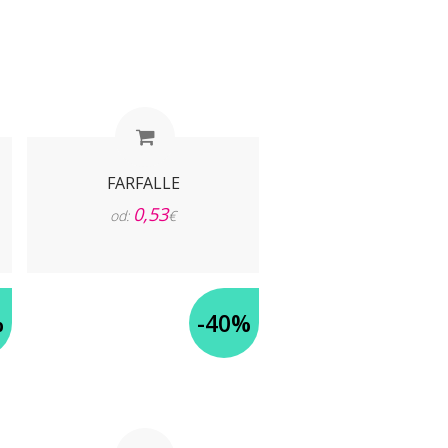
FARFALLE
0,53
od:
€
%
-40%