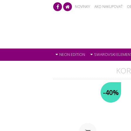
NOVINKY
AKO NAKUPOVAŤ
O
NEON EDITION
SWAROVSKI ELEMEN
KOR
-40%