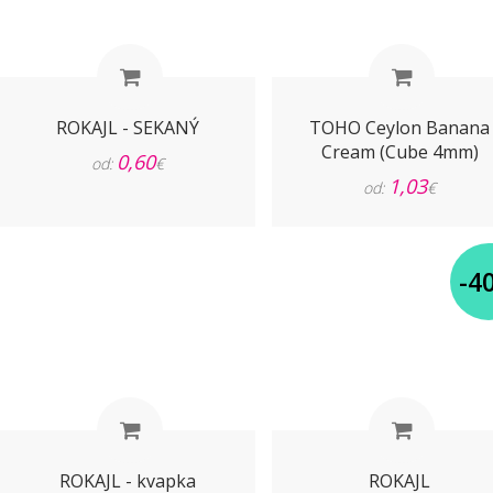
ROKAJL - SEKANÝ
TOHO Ceylon Banana
Cream (Cube 4mm)
0,60
od:
€
1,03
od:
€
-4
ROKAJL - kvapka
ROKAJL