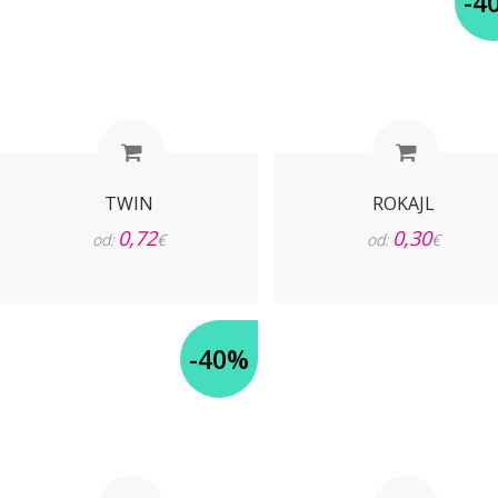
-4
TWIN
ROKAJL
0,72
0,30
od:
€
od:
€
-40%