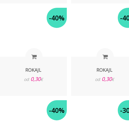
-40%
-4
ROKAJL
ROKAJL
0,30
0,30
od:
€
od:
€
-40%
-3