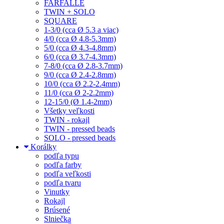
FARFALLE
TWIN + SOLO
SQUARE
1-3/0 (cca Ø 5.3 a viac)
4/0 (cca Ø 4.8-5.3mm)
5/0 (cca Ø 4.3-4.8mm)
6/0 (cca Ø 3.7-4.3mm)
7-8/0 (cca Ø 2.8-3.7mm)
9/0 (cca Ø 2.4-2.8mm)
10/0 (cca Ø 2.2-2.4mm)
11/0 (cca Ø 2-2.2mm)
12-15/0 (Ø 1.4-2mm)
Všetky veľkosti
TWIN - rokajl
TWIN - pressed beads
SOLO - pressed beads
Korálky
podľa typu
podľa farby
podľa veľkosti
podľa tvaru
Vinutky
Rokajl
Brúsené
Slniečka