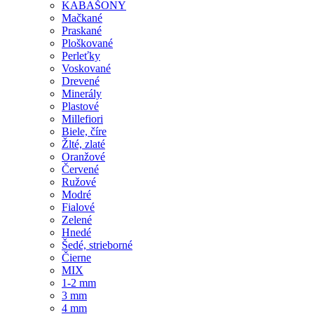
KABAŠONY
Mačkané
Praskané
Ploškované
Perleťky
Voskované
Drevené
Minerály
Plastové
Millefiori
Biele, číre
Žlté, zlaté
Oranžové
Červené
Ružové
Modré
Fialové
Zelené
Hnedé
Šedé, strieborné
Čierne
MIX
1-2 mm
3 mm
4 mm