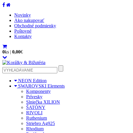
Novinky
Ako nakupovať
Obchodné podmienky
Poštovné
Kontakty
0
ks
|
0,00
€
NEON Edition
SWAROVSKI Elements
Komponenty
Prívesky
Slniečka XILION
ŠATÓNY
RIVOLI
Ruthenium
Striebro Ag925
Rhodium