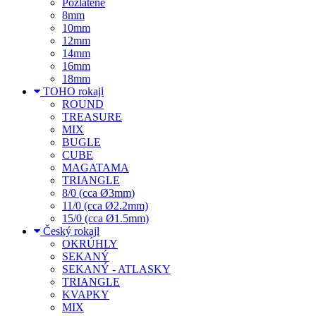
Pozlátené
8mm
10mm
12mm
14mm
16mm
18mm
TOHO rokajl
ROUND
TREASURE
MIX
BUGLE
CUBE
MAGATAMA
TRIANGLE
8/0 (cca Ø3mm)
11/0 (cca Ø2.2mm)
15/0 (cca Ø1.5mm)
Český rokajl
OKRÚHLY
SEKANÝ
SEKANÝ - ATLASKY
TRIANGLE
KVAPKY
MIX