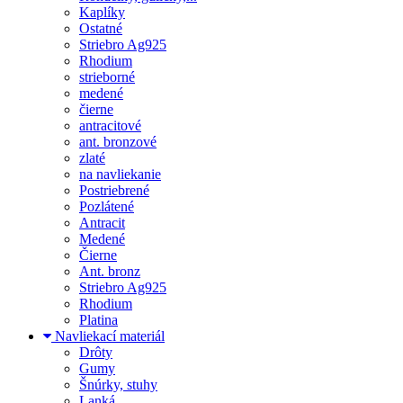
Kaplíky
Ostatné
Striebro Ag925
Rhodium
strieborné
medené
čierne
antracitové
ant. bronzové
zlaté
na navliekanie
Postriebrené
Pozlátené
Antracit
Medené
Čierne
Ant. bronz
Striebro Ag925
Rhodium
Platina
Navliekací materiál
Drôty
Gumy
Šnúrky, stuhy
Lanká