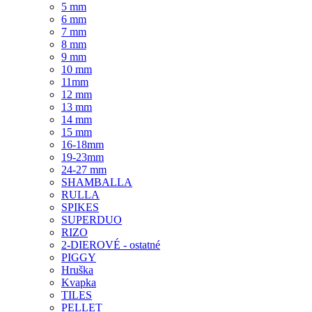
5 mm
6 mm
7 mm
8 mm
9 mm
10 mm
11mm
12 mm
13 mm
14 mm
15 mm
16-18mm
19-23mm
24-27 mm
SHAMBALLA
RULLA
SPIKES
SUPERDUO
RIZO
2-DIEROVÉ - ostatné
PIGGY
Hruška
Kvapka
TILES
PELLET