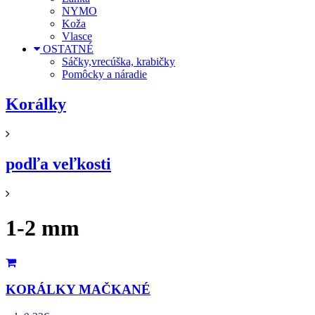
NYMO
Koža
Vlasce
OSTATNÉ
Sáčky,vrecúška, krabičky
Pomôcky a náradie
Korálky
podľa veľkosti
1-2 mm
KORÁLKY MAČKANÉ