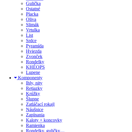
Gulička
Ostatné
Placka
Oliva
Slimák
Vrtulka
List
Srdce
Pyramída
Hviezda
Zvonček
Rondelky
KHÉOPS
Lupene
Komponenty
Ihly, nity
Retiazky
Krúžky
Šlupne
Zatláčací rokajl
Náušnice
Zapínania
Kaloty + koncovky
Ramienka
Rondelky, guličky,...