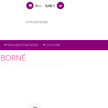
0
ks
|
0,00
€
NAVLIEKACÍ MATERIÁL
OSTATNÉ
IEBORNÉ