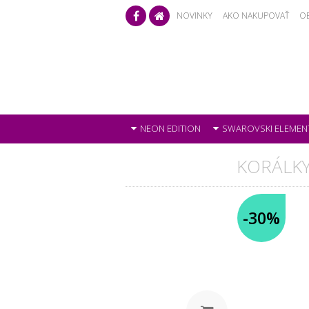
NOVINKY
AKO NAKUPOVAŤ
O
NEON EDITION
SWAROVSKI ELEMEN
KORÁLK
-30%