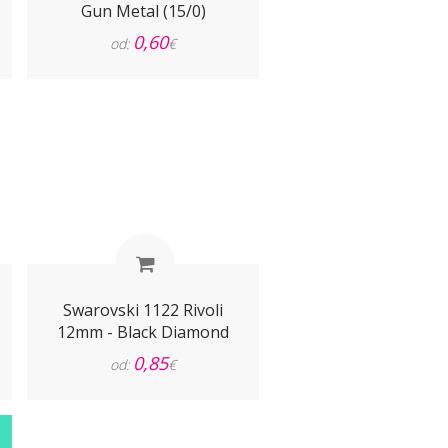
Gun Metal (15/0)
0,60
od:
€
Swarovski 1122 Rivoli
12mm - Black Diamond
0,85
od:
€