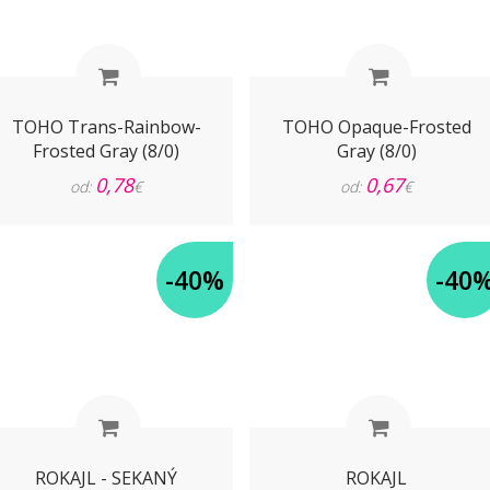
TOHO Trans-Rainbow-
TOHO Opaque-Frosted
Frosted Gray (8/0)
Gray (8/0)
0,78
0,67
od:
€
od:
€
-40%
-40
ROKAJL - SEKANÝ
ROKAJL