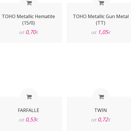
TOHO Metallic Hematite
TOHO Metallic Gun Metal
(15/0)
(TT)
0,70
1,05
od:
€
od:
€
FARFALLE
TWIN
0,53
0,72
od:
€
od:
€