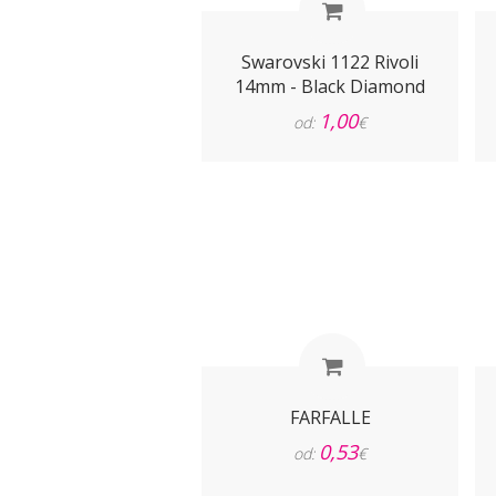
Swarovski 1122 Rivoli
14mm - Black Diamond
1,00
od:
€
FARFALLE
0,53
od:
€