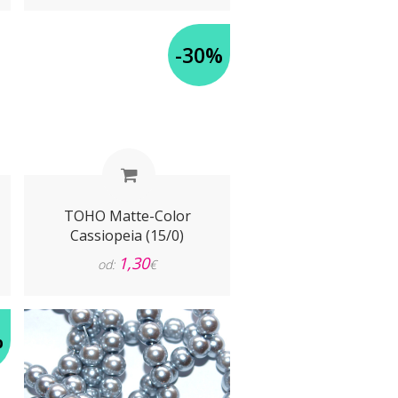
-30%
TOHO Matte-Color
Cassiopeia (15/0)
1,30
od:
€
%