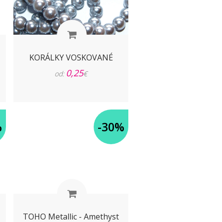
KORÁLKY VOSKOVANÉ
0,25
od:
€
%
-30%
TOHO Metallic - Amethyst