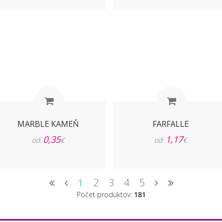
MARBLE KAMEŇ
FARFALLE
0,35
1,17
od:
€
od:
€
1
2
3
4
5
Počet produktov:
181