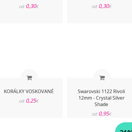
0,30
0,30
od:
€
od:
€
KORÁLKY VOSKOVANÉ
Swarovski 1122 Rivoli
12mm - Crystal Silver
0,25
od:
€
Shade
0,95
od:
€