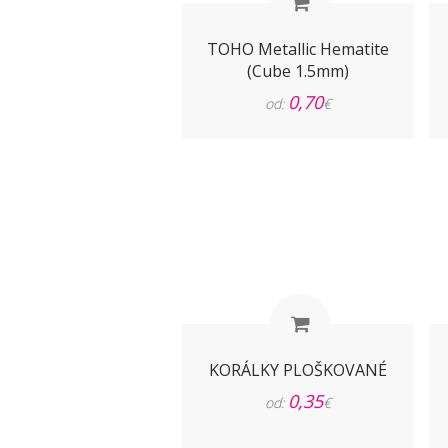
TOHO Metallic Hematite
(Cube 1.5mm)
0,70
od:
€
KORÁLKY PLOŠKOVANÉ
0,35
od:
€