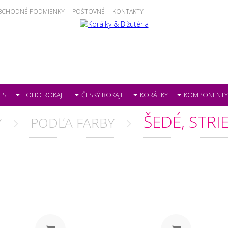
BCHODNÉ PODMIENKY
POŠTOVNÉ
KONTAKTY
TS
TOHO ROKAJL
ČESKÝ ROKAJL
KORÁLKY
KOMPONENTY
ŠEDÉ, STR
Y
PODĽA FARBY