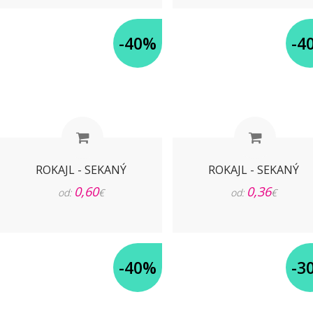
-40%
-4
ROKAJL - SEKANÝ
ROKAJL - SEKANÝ
0,60
0,36
od:
€
od:
€
-40%
-3