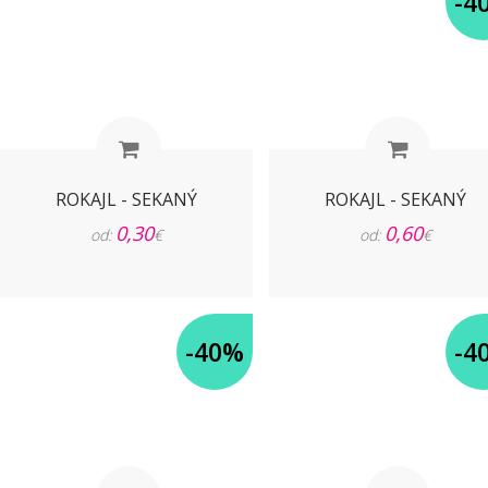
-4
ROKAJL - SEKANÝ
ROKAJL - SEKANÝ
0,30
0,60
od:
€
od:
€
-40%
-4