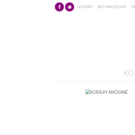
NOVINKY
AKO NAKUPOVAŤ
O
NEON EDITION
SWAROVSKI ELEMEN
KO