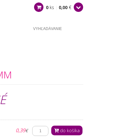
0
ks
|
0,00
€
NAVLIEKACÍ MATERIÁL
OSTATNÉ
MM
É
0,39
€
do košíka