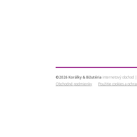
©2026 Korálky & Bižutéria
internetový obchod |
Obchodné podmienky
Použitie cookies a ochr