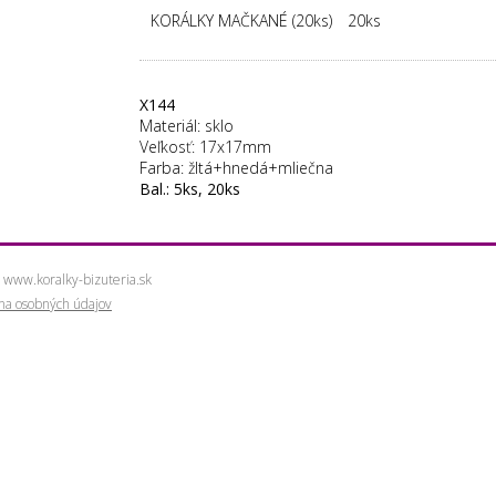
KORÁLKY MAČKANÉ (20ks)
20ks
X144
Materiál: sklo
Veľkosť: 17x17mm
Farba: žltá+hnedá+mliečna
Bal.: 5ks, 20ks
 www.koralky-bizuteria.sk
ana osobných údajov