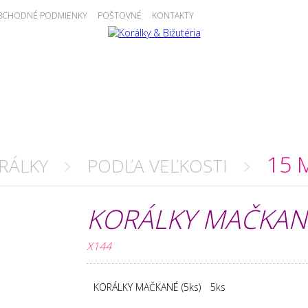
BCHODNÉ PODMIENKY
POŠTOVNÉ
KONTAKTY
TS
TOHO ROKAJL
ČESKÝ ROKAJL
KORÁLKY
KOMPONENTY
15 
RÁLKY
PODĽA VEĽKOSTI
KORÁLKY MAČKAN
X144
KORÁLKY MAČKANÉ (5ks)
5ks